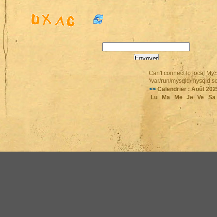
Page :
Can't connect to local My
'/var/run/mysqld/mysqld.so
<<
Calendrier : Août 20
Lu
Ma
Me
Je
Ve
Sa