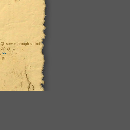
SQL server through socket
ck' (2)
25
>>
Di